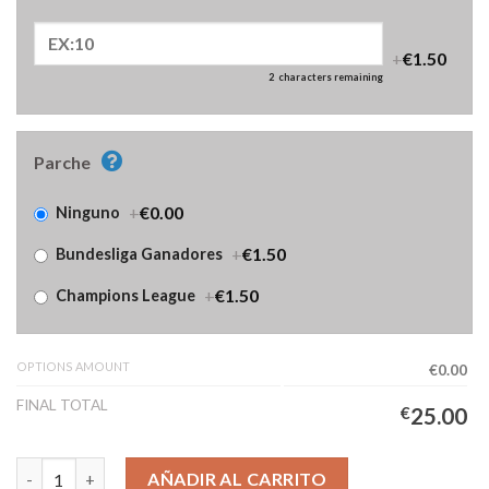
+
€1.50
2
characters remaining
Parche
+
€0.00
Ninguno
+
€1.50
Bundesliga Ganadores
+
€1.50
Champions League
OPTIONS AMOUNT
€0.00
FINAL TOTAL
€
25.00
Camiseta FC Bayern Segunda Equipación Mujer 2025/2026 canti
AÑADIR AL CARRITO