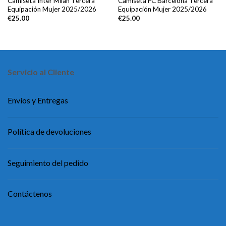
Camiseta Inter Milan Tercera
Camiseta FC Barcelona Tercera
Equipación Mujer 2025/2026
Equipación Mujer 2025/2026
€
25.00
€
25.00
Servicio al Cliente
Envíos y Entregas
Política de devoluciones
Seguimiento del pedido
Contáctenos