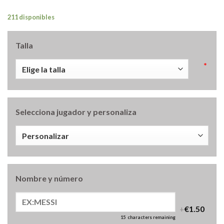
211 disponibles
Talla
*
Selecciona jugador y personaliza
Nombre y número
+
€1.50
15
characters remaining