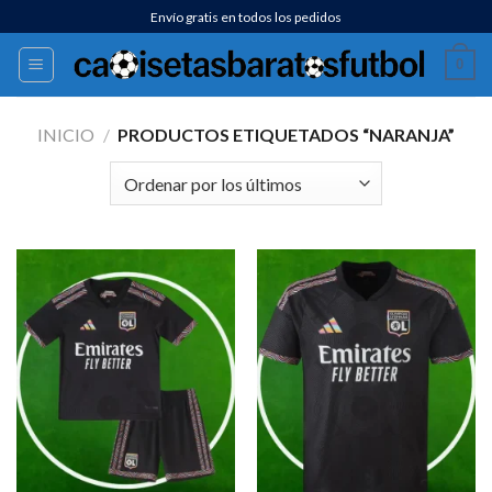
Saltar
Envío gratis en todos los pedidos
al
0
contenido
INICIO
/
PRODUCTOS ETIQUETADOS “NARANJA”