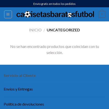
Saltar
Envío gratis en todos los pedidos
al
0
contenido
INICIO
/
UNCATEGORIZED
No se han encontrado productos que coincidan con tu
selección.
Servicio al Cliente
Envíos y Entregas
Política de devoluciones