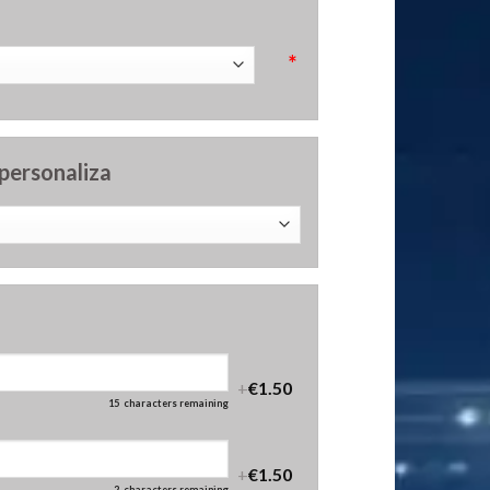
*
 personaliza
+
€1.50
15
characters remaining
+
€1.50
2
characters remaining