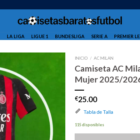
L
LA LIGA
LIGUE 1
BUNDESLIGA
SERIE A
PREMIER L
INICIO
/
AC MILAN
Camiseta AC Mil
Mujer 2025/202
25.00
€
Tabla de Talla
115 disponibles