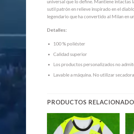
universal que lo define. Mantiene intactas 
sutil patrón en relieve inspirado en el diab
legendario que ha convertido al Milan en un
Detalles:
100 % poliéster
Calidad superior
Los productos personalizados no admit
Lavable a máquina. No utilizar secadora
PRODUCTOS RELACIONADO