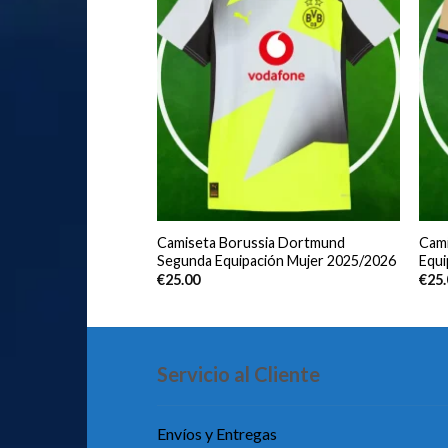
Saint-Germain
Camiseta Borussia Dortmund
Cami
ión Mujer 2025/2026
Segunda Equipación Mujer 2025/2026
Equi
€
25.00
€
25
Servicio al Cliente
Envíos y Entregas