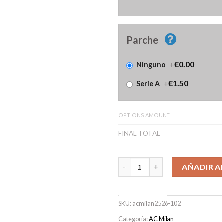
Parche
+
€0.00
Ninguno
+
€1.50
Serie A
OPTIONS AMOUNT
FINAL TOTAL
Camiseta AC Milan Primera Eq
AÑADIR A
SKU:
acmilan2526-102
Categoría:
AC Milan