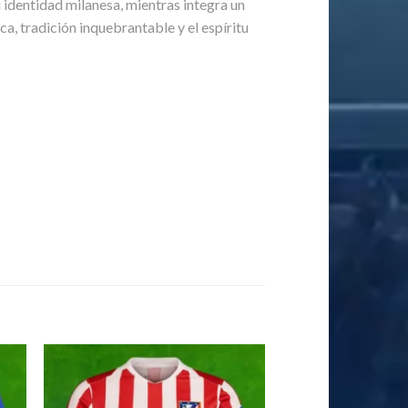
u identidad milanesa, mientras integra un
ica, tradición inquebrantable y el espíritu