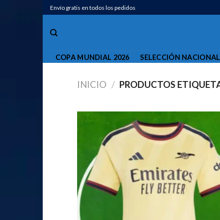
Saltar
Envío gratis en todos los pedidos
al
contenido
COPA MUNDIAL 2026
SELECCIÓN NACIONA
INICIO
/
PRODUCTOS ETIQUETA