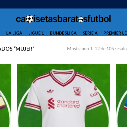
L
LA LIGA
LIGUE 1
BUNDESLIGA
SERIE A
PREMIER L
Mostrando 1–12 de 105 result
DOS “MUJER”