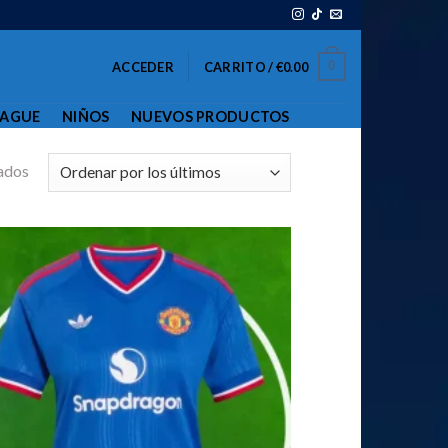
0
ACCEDER
CARRITO /
€
0.00
EAGUE
NIÑOS
NUEVOS PRODUCTOS
ados