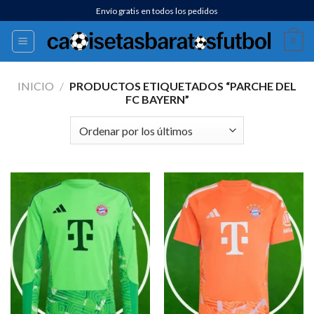
Saltar
Envío gratis en todos los pedidos
al
0
contenido
INICIO
/
PRODUCTOS ETIQUETADOS “PARCHE DEL
FC BAYERN”