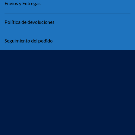
Envíos y Entregas
Política de devoluciones
Seguimiento del pedido
Contáctenos
Información
Sobre Nosotros
Guía de tallas
Mapa del sitio