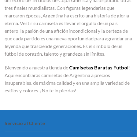
un récord de 16 títulos de Copa América y ha disputado otras
tres finales mundialistas. Con figuras legendarias que
marcaron épocas, Argentina ha escrito una historia de gloria
eterna. Vestir su camiseta es llevar el orgullo de un país
entero, la pasión de una afición incondicional y la certeza de
que cada partido es una nueva oportunidad para agrandar una
leyenda que trasciende generaciones. Es el símbolo de un
fútbol de corazón, talento y grandeza sin límites.
Bienvenido a nuestra tienda de
Camisetas Baratas Futbol
!
Aquí encontrarás camisetas de Argentina a precios
insuperables, de máxima calidad y en una amplia variedad de
estilos y colores. ¡No te lo pierdas!
Servicio al Cliente