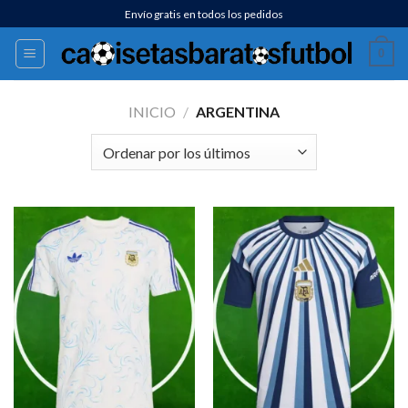
Saltar
Envío gratis en todos los pedidos
al
0
contenido
INICIO
/
ARGENTINA