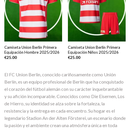
Camiseta Union Berlin Primera
Camiseta Union Berlin Primera
Equipación Hombre 2025/2026
Equipación Niños 2025/2026
€
25.00
€
25.00
El FC Union Berlin, conocido cariñosamente como Unión
Berlín, es un equipo profesional de Berlín que ha conquistado
el corazón del fútbol alemán con su carácter inquebrantable
y su afición incomparable. Conocidos como Die Eisernen, Los
de Hierro, su identidad se alza sobre la fortaleza, la
resistencia y la entrega en cada encuentro. Su hogar es el
legendario Stadion An der Alten Försterei, un escenario donde
la pasión y el ambiente crean una atmósfera única en toda