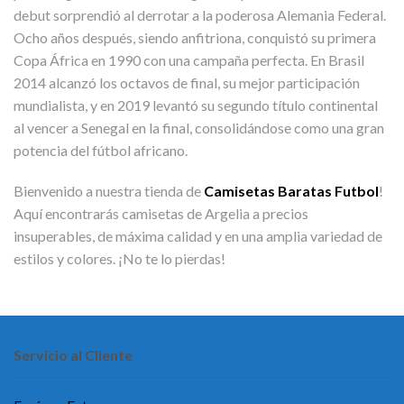
debut sorprendió al derrotar a la poderosa Alemania Federal.
Ocho años después, siendo anfitriona, conquistó su primera
Copa África en 1990 con una campaña perfecta. En Brasil
2014 alcanzó los octavos de final, su mejor participación
mundialista, y en 2019 levantó su segundo título continental
al vencer a Senegal en la final, consolidándose como una gran
potencia del fútbol africano.
Bienvenido a nuestra tienda de
Camisetas Baratas Futbol
!
Aquí encontrarás camisetas de Argelia a precios
insuperables, de máxima calidad y en una amplia variedad de
estilos y colores. ¡No te lo pierdas!
Servicio al Cliente