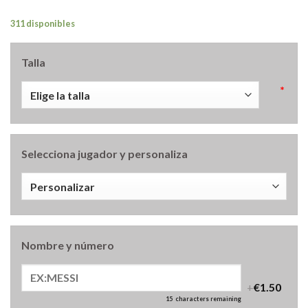
311 disponibles
Talla
*
Selecciona jugador y personaliza
Nombre y número
+
€1.50
15
characters remaining