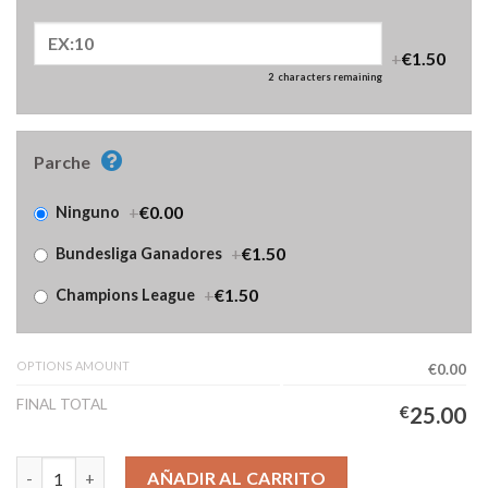
+
€1.50
2
characters remaining
Parche
+
€0.00
Ninguno
+
€1.50
Bundesliga Ganadores
+
€1.50
Champions League
OPTIONS AMOUNT
€0.00
FINAL TOTAL
€
25.00
Camiseta FC Bayern Tercera Equipación Mujer 2025/2026 canti
AÑADIR AL CARRITO