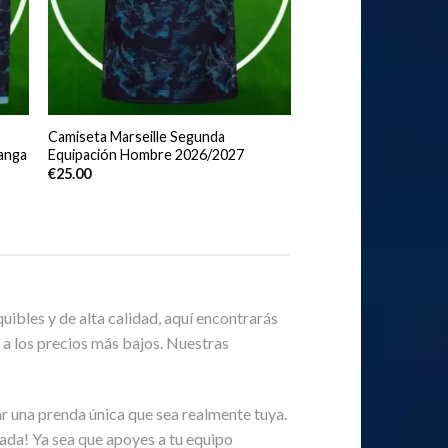
Camiseta Marseille Segunda
anga
Equipación Hombre 2026/2027
€
25.00
uibles y de alta calidad, aquí encontrarás
a los precios más bajos. Nuestras
r una prenda única que sea realmente tuya.
rada! Ya sea que apoyes a tu equipo