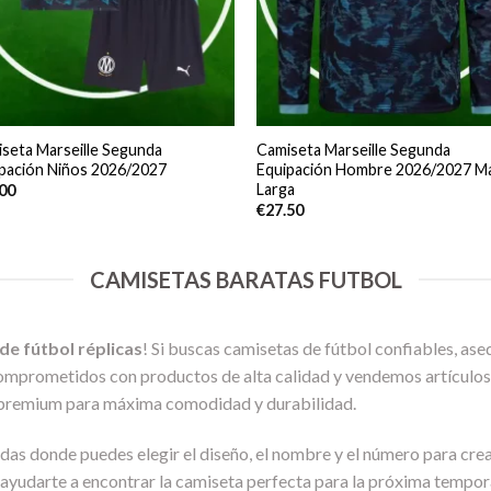
seta Marseille Segunda
Camiseta Marseille Segunda
pación Niños 2026/2027
Equipación Hombre 2026/2027 M
Larga
.00
€
27.50
CAMISETAS BARATAS FUTBOL
de fútbol réplicas
! Si buscas camisetas de fútbol confiables, aseq
omprometidos con productos de alta calidad y vendemos artículos 
 premium para máxima comodidad y durabilidad.
s donde puedes elegir el diseño, el nombre y el número para crea
s ayudarte a encontrar la camiseta perfecta para la próxima tempo