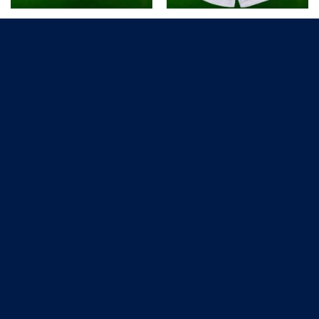
Camiseta Valencia CF Primera
Camiseta Celta de Vigo Primera
Equipación Niños 2025/2026
Equipación Niños 2025/2026
€
25.00
€
25.00
Camiseta Real Betis Tercera
Camiseta Real Betis Segunda
Equipación Niños 2025/2026
Equipación Niños 2025/2026
€
25.00
€
25.00