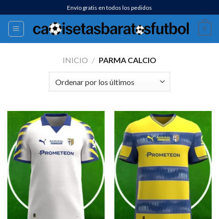
Saltar
Envío gratis en todos los pedidos
al
0
contenido
INICIO
/
PARMA CALCIO