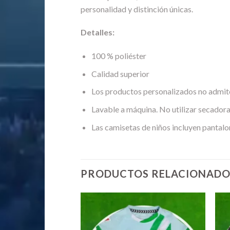
personalidad y distinción únicas.
Detalles:
100 % poliéster
Calidad superior
Los productos personalizados no admit
Lavable a máquina. No utilizar secadora
Las camisetas de niños incluyen pantalo
PRODUCTOS RELACIONADO