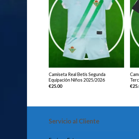
co de Madrid Segunda
Camiseta Real Betis Segunda
Cami
s 2025/2026
Equipación Niños 2025/2026
Terc
€
25.00
€
25
Servicio al Cliente