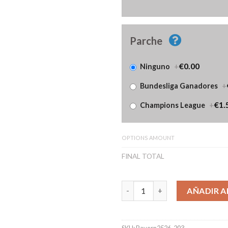
Parche
+
€0.00
Ninguno
+
Bundesliga Ganadores
+
€1.
Champions League
OPTIONS AMOUNT
FINAL TOTAL
Camiseta FC Bayern Segunda E
AÑADIR A
SKU:
Bayern2526-203