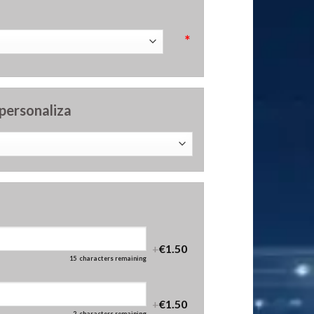
*
 personaliza
+
€1.50
15
characters remaining
+
€1.50
2
characters remaining