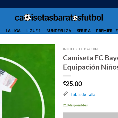
L
LA LIGA
LIGUE 1
BUNDESLIGA
SERIE A
PREMIER L
INICIO
/
FC BAYERN
Camiseta FC Bay
Equipación Niño
25.00
€
Tabla de Talla
210 disponibles