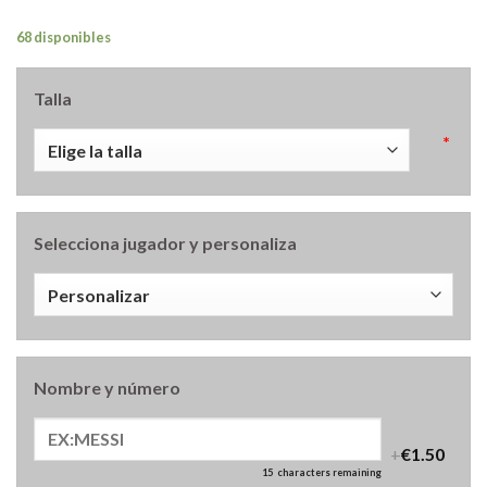
68 disponibles
Talla
*
Selecciona jugador y personaliza
Nombre y número
+
€1.50
15
characters remaining