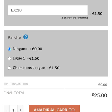
+
€1.50
2
characters remaining
Parche
+
€0.00
Ninguno
+
€1.50
Ligue 1
+
€1.50
Champions League
OPTIONS AMOUNT
€0.00
FINAL TOTAL
€
25.00
Camiseta Lyonnais Segunda Equipación Niños 2025/2026 cantid
AÑADIR AL CARRITO