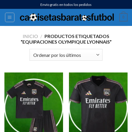
Saltar
Envío gratis en todos los pedidos
al
0
contenido
INICIO
/
PRODUCTOS ETIQUETADOS
“EQUIPACIONES OLYMPIQUE LYONNAIS”