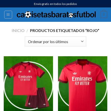
Saltar
Envío gratis en todos los pedidos
al
0
contenido
INICIO
/
PRODUCTOS ETIQUETADOS “ROJO”