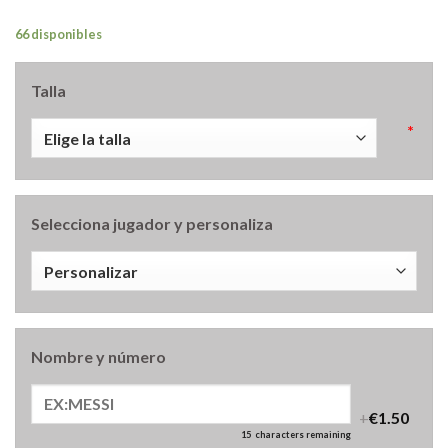
66 disponibles
Talla
*
Selecciona jugador y personaliza
Nombre y número
+
€1.50
15
characters remaining