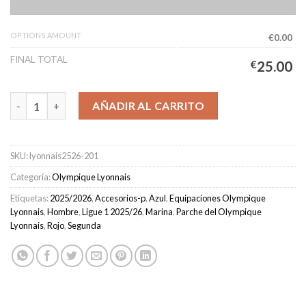
OPTIONS AMOUNT
€0.00
FINAL TOTAL
€
25.00
Camiseta Lyonnais Segunda Equipación Hombre 2025/2026 cant
AÑADIR AL CARRITO
SKU:
lyonnais2526-201
Categoría:
Olympique Lyonnais
Etiquetas:
2025/2026
,
Accesorios-p
,
Azul
,
Equipaciones Olympique
Lyonnais
,
Hombre
,
Ligue 1 2025/26
,
Marina
,
Parche del Olympique
Lyonnais
,
Rojo
,
Segunda