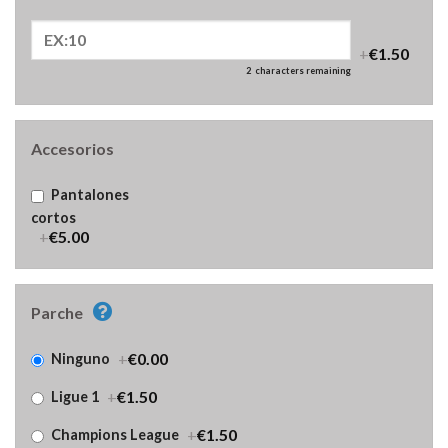
+
€1.50
2
characters remaining
Accesorios
Pantalones
cortos
+
€5.00
Parche
+
€0.00
Ninguno
+
€1.50
Ligue 1
+
€1.50
Champions League