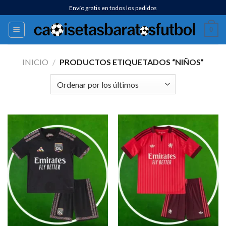
Saltar
Envío gratis en todos los pedidos
al
0
contenido
INICIO
/
PRODUCTOS ETIQUETADOS “NIÑOS”