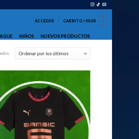
0
ACCEDER
CARRITO /
€
0.00
EAGUE
NIÑOS
NUEVOS PRODUCTOS
ados