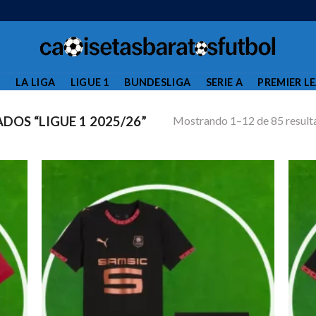
L
LA LIGA
LIGUE 1
BUNDESLIGA
SERIE A
PREMIER L
Mostrando 1–12 de 85 result
OS “LIGUE 1 2025/26”