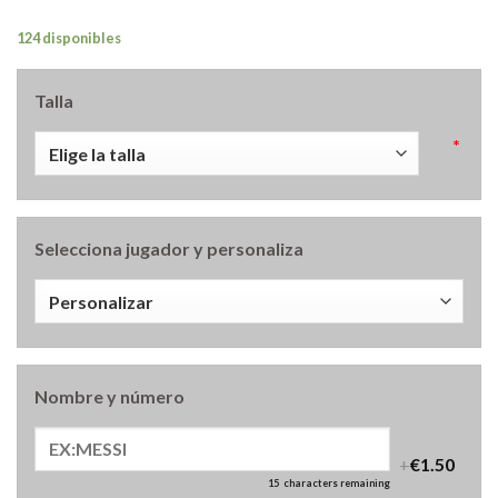
124 disponibles
Talla
*
Selecciona jugador y personaliza
Nombre y número
+
€1.50
15
characters remaining