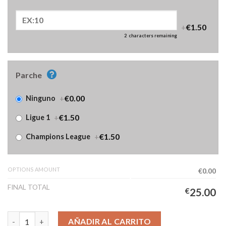
+
€1.50
2
characters remaining
Parche
+
€0.00
Ninguno
+
€1.50
Ligue 1
+
€1.50
Champions League
OPTIONS AMOUNT
€0.00
FINAL TOTAL
€
25.00
Camiseta Lille LOSC Segunda Equipación Niños 2025/2026 canti
AÑADIR AL CARRITO