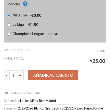
Parche
+
€0.00
Ninguno
+
€1.50
La Liga
+
€1.50
Champions League
OPTIONS AMOUNT
€0.00
FINAL TOTAL
€
25.00
Camiseta Real Madrid Portero Tercera Equipación Niños 2025/2
AÑADIR AL CARRITO
SKU:
realmadrid2526-604
Categorías:
La Liga Niños
,
Real Madrid
Etiquetas:
2025/2026
,
Blanco
,
Gris
,
La Liga 2025/26
,
Negro
,
Niños
,
Parche