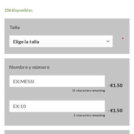
236 disponibles
Talla
*
Nombre y número
+
€1.50
15
characters remaining
+
€1.50
2
characters remaining