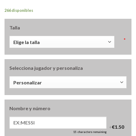
266 disponibles
Talla
*
Selecciona jugador y personaliza
Nombre y número
+
€1.50
15
characters remaining