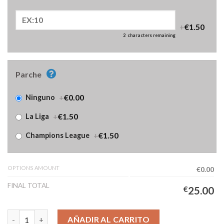
+
€1.50
2
characters remaining
Parche
+
€0.00
Ninguno
+
€1.50
La Liga
+
€1.50
Champions League
OPTIONS AMOUNT
€0.00
FINAL TOTAL
€
25.00
Camiseta Real Madrid Segunda Equipación Niños 2025/2026 can
AÑADIR AL CARRITO