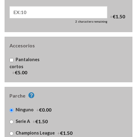
+
€1.50
2
characters remaining
Accesorios
Pantalones
cortos
+
€5.00
Parche
+
€0.00
Ninguno
+
€1.50
Serie A
+
€1.50
Champions League