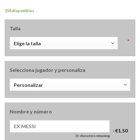
158 disponibles
Talla
*
Selecciona jugador y personaliza
Nombre y número
+
€1.50
15
characters remaining