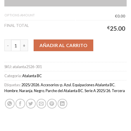
OPTIONS AMOUNT
€0.00
FINAL TOTAL
€
25.00
Camiseta Atalanta Tercera Equipación Hombre 2025/2026 canti
AÑADIR AL CARRITO
SKU:
atalanta2526-301
Categoría:
Atalanta BC
Etiquetas:
2025/2026
,
Accesorios-p
,
Azul
,
Equipaciones Atalanta BC
,
Hombre
,
Naranja
,
Negro
,
Parche del Atalanta BC
,
Serie A 2025/26
,
Tercera