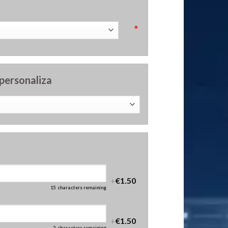
*
 personaliza
+
€1.50
15
characters remaining
+
€1.50
2
characters remaining