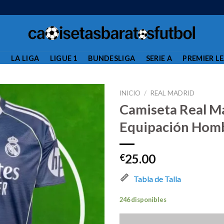
L
LA LIGA
LIGUE 1
BUNDESLIGA
SERIE A
PREMIER L
INICIO
/
REAL MADRID
Camiseta Real M
Equipación Hom
25.00
€
Tabla de Talla
246 disponibles