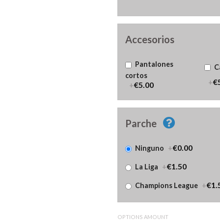
Accesorios
Pantalones
C
cortos
+
€
+
€5.00
Parche
+
€0.00
Ninguno
+
€1.50
La Liga
+
€1.
Champions League
OPTIONS AMOUNT