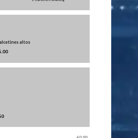
alcetines altos
5.00
50
€0.00