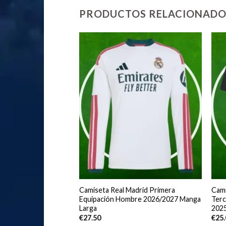
PRODUCTOS RELACIONADO
adrid Portero
Camiseta Real Madrid Primera
Cami
ión Niños 2025/2026
Equipación Hombre 2026/2027 Manga
Terc
Larga
202
€
27.50
€
25