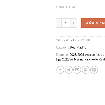
FINAL TOTAL
Camiseta Real Madrid Segunda
AÑADIR A
SKU:
realmadrid2526-201
Categoría:
Real Madrid
Etiquetas:
2025/2026
,
Accesorios-pc
,
Liga 2025/26
,
Marina
,
Parche del Rea