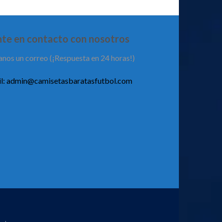
te en contacto con nosotros
anos un correo (¡Respuesta en 24 horas!)
l:
admin@camisetasbaratasfutbol.com