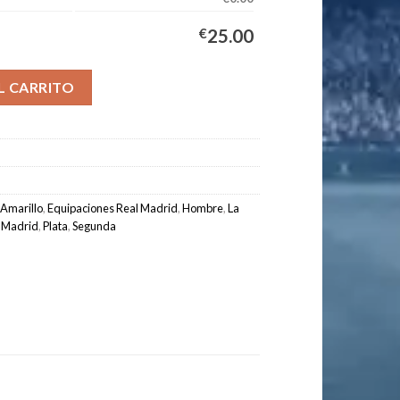
€
25.00
 Equipación Hombre 2025/2026 cantidad
L CARRITO
Amarillo
,
Equipaciones Real Madrid
,
Hombre
,
La
l Madrid
,
Plata
,
Segunda