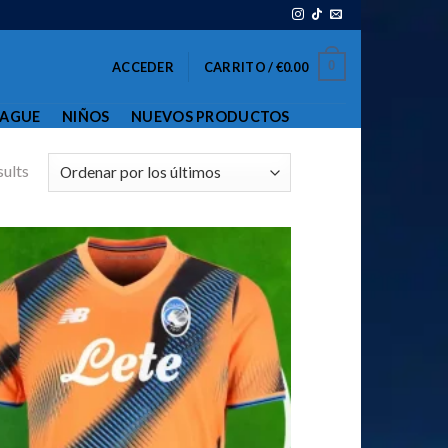
0
ACCEDER
CARRITO /
€
0.00
EAGUE
NIÑOS
NUEVOS PRODUCTOS
sults