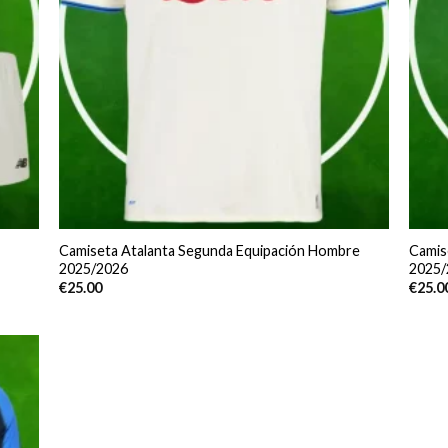
Camiseta Atalanta Segunda Equipación Hombre
Camis
2025/2026
2025/
€
25.00
€
25.0