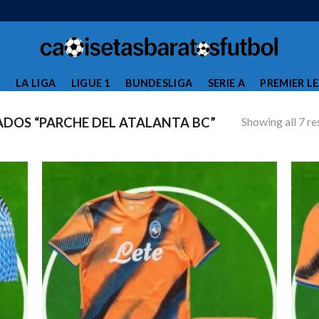
L
LA LIGA
LIGUE 1
BUNDESLIGA
SERIE A
PREMIER L
Showing all 7 re
DOS “PARCHE DEL ATALANTA BC”