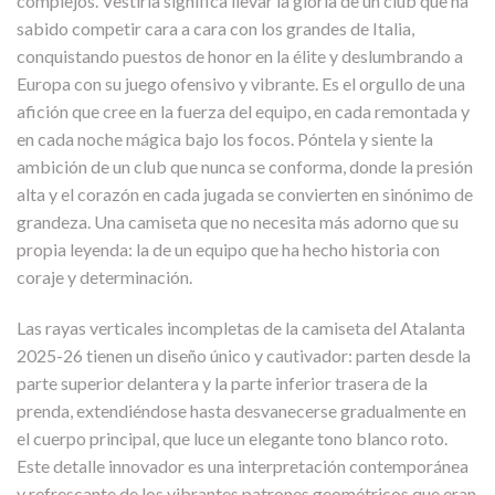
complejos. Vestirla significa llevar la gloria de un club que ha
sabido competir cara a cara con los grandes de Italia,
conquistando puestos de honor en la élite y deslumbrando a
Europa con su juego ofensivo y vibrante. Es el orgullo de una
afición que cree en la fuerza del equipo, en cada remontada y
en cada noche mágica bajo los focos. Póntela y siente la
ambición de un club que nunca se conforma, donde la presión
alta y el corazón en cada jugada se convierten en sinónimo de
grandeza. Una camiseta que no necesita más adorno que su
propia leyenda: la de un equipo que ha hecho historia con
coraje y determinación.
Las rayas verticales incompletas de la camiseta del Atalanta
2025-26 tienen un diseño único y cautivador: parten desde la
parte superior delantera y la parte inferior trasera de la
prenda, extendiéndose hasta desvanecerse gradualmente en
el cuerpo principal, que luce un elegante tono blanco roto.
Este detalle innovador es una interpretación contemporánea
y refrescante de los vibrantes patrones geométricos que eran