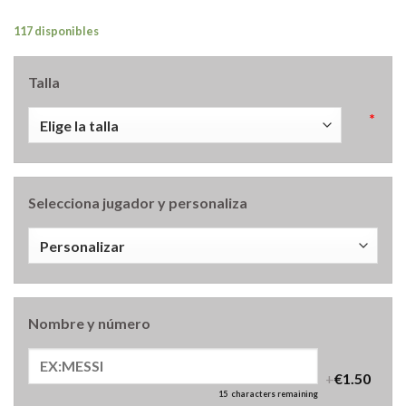
117 disponibles
Talla
*
Selecciona jugador y personaliza
Nombre y número
+
€1.50
15
characters remaining