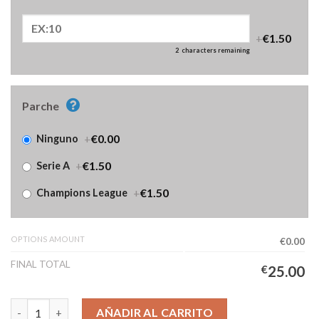
+
€1.50
2
characters remaining
Parche
+
€0.00
Ninguno
+
€1.50
Serie A
+
€1.50
Champions League
OPTIONS AMOUNT
€0.00
FINAL TOTAL
€
25.00
Camiseta Atalanta Segunda Equipación Niños 2025/2026 cantid
AÑADIR AL CARRITO