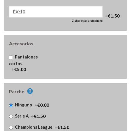
+
€1.50
2
characters remaining
Accesorios
Pantalones
cortos
+
€5.00
Parche
+
€0.00
Ninguno
+
€1.50
Serie A
+
€1.50
Champions League