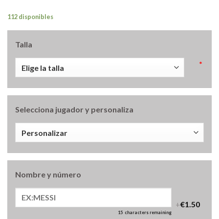
112 disponibles
Talla
*
Selecciona jugador y personaliza
Nombre y número
+
€1.50
15
characters remaining