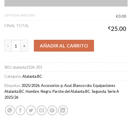
OPTIONS AMOUNT
€0.00
FINAL TOTAL
€
25.00
Camiseta Atalanta Segunda Equipación Hombre 2025/2026 cant
AÑADIR AL CARRITO
SKU:
atalanta2526-201
Categoría:
Atalanta BC
Etiquetas:
2025/2026
,
Accesorios-p
,
Azul
,
Blanco roto
,
Equipaciones
Atalanta BC
,
Hombre
,
Negro
,
Parche del Atalanta BC
,
Segunda
,
Serie A
2025/26