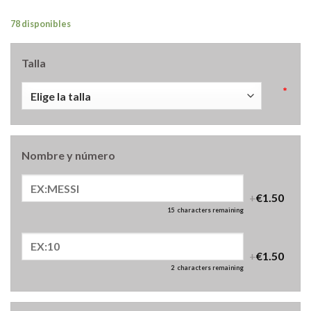
78 disponibles
Talla
*
Nombre y número
+
€1.50
15
characters remaining
+
€1.50
2
characters remaining