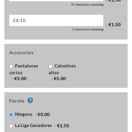
15
characters remaining
+
€1.50
2
characters remaining
Accesorios
Pantalones
Calcetines
cortos
altos
+
€5.00
+
€5.00
Parche
+
€0.00
Ninguno
+
€1.50
La Liga Ganadores