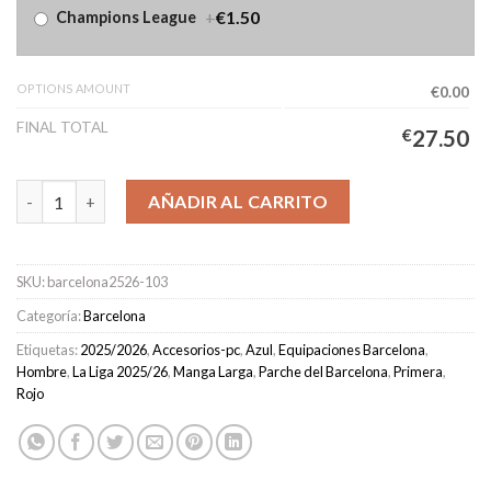
+
€1.50
Champions League
OPTIONS AMOUNT
€0.00
FINAL TOTAL
€
27.50
Camiseta FC Barcelona Primera Equipación Hombre 2025/2026 
AÑADIR AL CARRITO
SKU:
barcelona2526-103
Categoría:
Barcelona
Etiquetas:
2025/2026
,
Accesorios-pc
,
Azul
,
Equipaciones Barcelona
,
Hombre
,
La Liga 2025/26
,
Manga Larga
,
Parche del Barcelona
,
Primera
,
Rojo