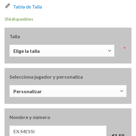
Tabla de Talla
356 disponibles
Talla
*
Selecciona jugador y personaliza
Nombre y número
+
€1.50