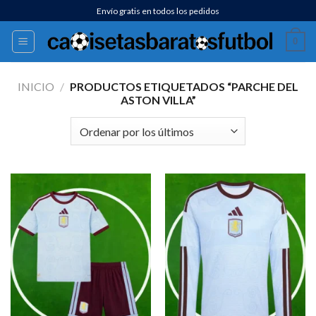
Saltar
Envío gratis en todos los pedidos
al
0
contenido
INICIO
/
PRODUCTOS ETIQUETADOS “PARCHE DEL
ASTON VILLA”