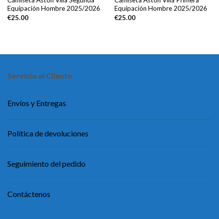
Camiseta Aston Villa Segunda
Camiseta Aston Villa Primera
Equipación Hombre 2025/2026
Equipación Hombre 2025/2026
€
25.00
€
25.00
Servicio al Cliente
Envíos y Entregas
Política de devoluciones
Seguimiento del pedido
Contáctenos