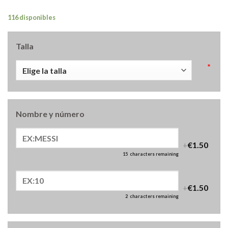
116 disponibles
Talla
*
Nombre y número
+
€1.50
15
characters remaining
+
€1.50
2
characters remaining