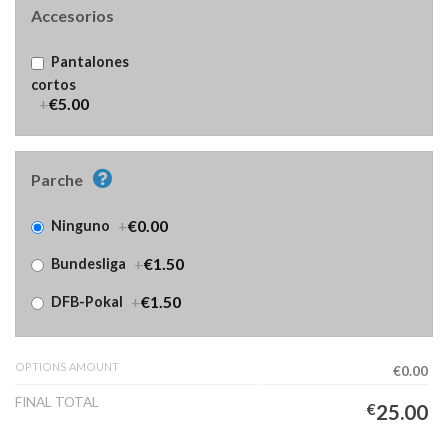
Accesorios
Pantalones
cortos
+
€5.00
Parche
+
€0.00
Ninguno
+
€1.50
Bundesliga
+
€1.50
DFB-Pokal
OPTIONS AMOUNT
€0.00
FINAL TOTAL
€
25.00