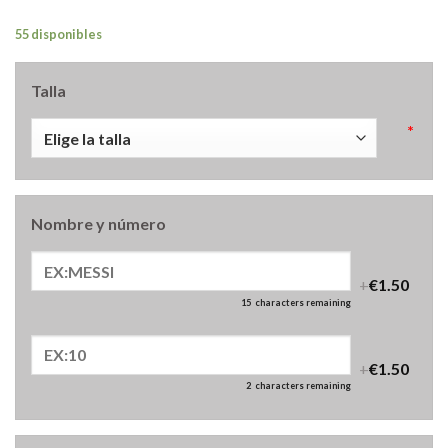
55 disponibles
Talla
*
Nombre y número
+
€1.50
15
characters remaining
+
€1.50
2
characters remaining