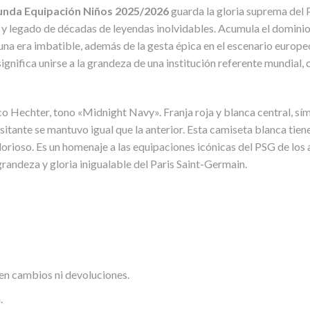
unda Equipación Niños 2025/2026
guarda la gloria suprema del 
a y legado de décadas de leyendas inolvidables. Acumula el dominio
a era imbatible, además de la gesta épica en el escenario europeo
gnifica unirse a la grandeza de una institución referente mundial, 
 Hechter, tono «Midnight Navy». Franja roja y blanca central, símb
isitante se mantuvo igual que la anterior. Esta camiseta blanca tie
rioso. Es un homenaje a las equipaciones icónicas del PSG de los año
grandeza y gloria inigualable del Paris Saint-Germain.
en cambios ni devoluciones.
.