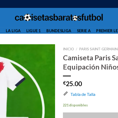
L
LA LIGA
LIGUE 1
BUNDESLIGA
SERIE A
PREMIER L
INICIO
/
PARIS SAINT-GERMAIN
Camiseta Paris 
Equipación Niño
25.00
€
Tabla de Talla
221 disponibles