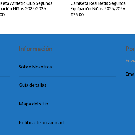
seta Athletic Club Segunda
Camiseta Real Betis Segunda
pación Niños 2025/2026
Equipación Niños 2025/2026
.00
€
25.00
Información
Pon
Enví
Sobre Nosotros
Emai
Guía de tallas
Mapa del sitio
Política de privacidad