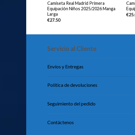
celona Tercera
Camiseta Real Madrid Primera
Cami
s 2025/2026
Equipación Niños 2025/2026 Manga
Equi
Larga
€
25
€
27.50
Servicio al Cliente
Envíos y Entregas
Política de devoluciones
Seguimiento del pedido
Contáctenos