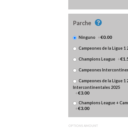
Parche
+
€0.00
Ninguno
Campeones de la Ligue 1 
+
€1.
Champions League
Campeones Intercontinen
Campeones de la Ligue 1
Intercontinentales 2025
+
€3.00
Champions League + Camp
+
€3.00
OPTIONS AMOUNT