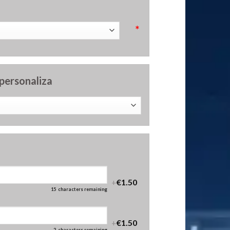
*
 personaliza
+
€1.50
15
characters remaining
+
€1.50
2
characters remaining