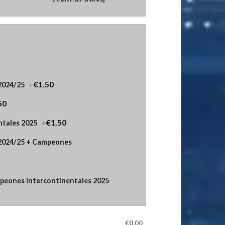
+
€1.50
2024/25
50
+
€1.50
tales 2025
 2024/25 + Campeones
eones Intercontinentales 2025
€0.00