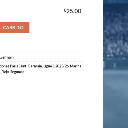
€
25.00
 Segunda Equipación Niños 2025/2026 cantidad
L CARRITO
t-Germain
iones Paris Saint-Germain
,
Ligue 1 2025/26
,
Marina
,
n
,
Rojo
,
Segunda