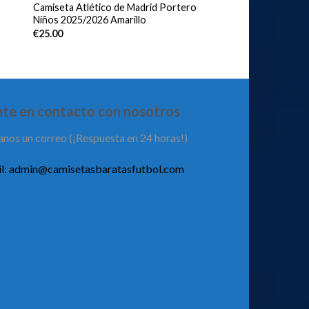
Camiseta Atlético de Madrid Portero
Niños 2025/2026 Amarillo
€
25.00
te en contacto con nosotros
anos un correo (¡Respuesta en 24 horas!)
l:
admin@camisetasbaratasfutbol.com