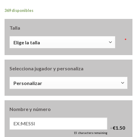
369 disponibles
Talla
*
Selecciona jugador y personaliza
Nombre y número
+
€1.50
15
characters remaining