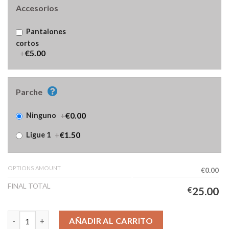
Accesorios
Pantalones
cortos
+
€5.00
Parche
+
€0.00
Ninguno
+
€1.50
Ligue 1
OPTIONS AMOUNT
€0.00
FINAL TOTAL
€
25.00
Camiseta Paris FC Primera Equipación Hombre 2025/2026 canti
AÑADIR AL CARRITO