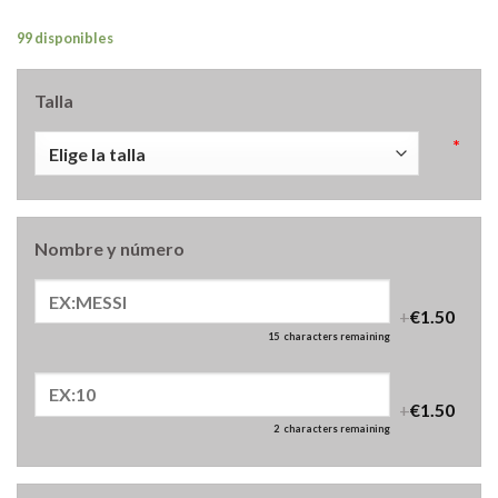
99 disponibles
Talla
*
Nombre y número
+
€1.50
15
characters remaining
+
€1.50
2
characters remaining