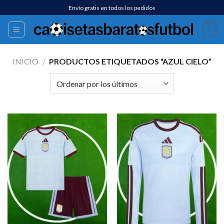
Saltar
Envío gratis en todos los pedidos
al
0
contenido
INICIO
/
PRODUCTOS ETIQUETADOS “AZUL CIELO”