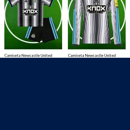
Camiseta Newcastle United
Camiseta Newcastle United
Primera Equipación Niños
Primera Equipación Hombre
2026/2027
2026/2027 Manga Larga
€
25.00
€
27.50