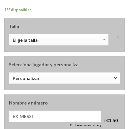
785 disponibles
Talla
*
Selecciona jugador y personaliza
Nombre y número
+
€1.50
15
characters remaining