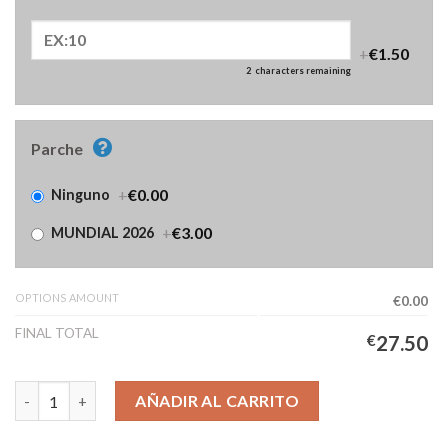
+
€1.50
2
characters remaining
Parche
+
€0.00
Ninguno
+
€3.00
MUNDIAL 2026
OPTIONS AMOUNT
€0.00
FINAL TOTAL
€
27.50
Camiseta Inglaterra Segunda Equipación Niños 2026/2027 Mang
AÑADIR AL CARRITO