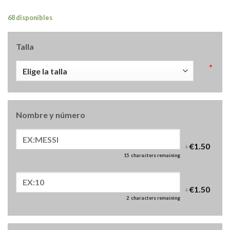
68 disponibles
Talla
*
Nombre y número
+
€1.50
15
characters remaining
+
€1.50
2
characters remaining