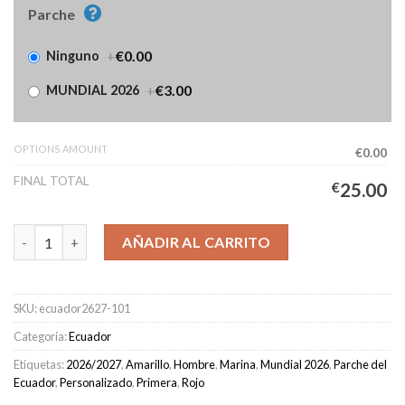
Parche
+
€0.00
Ninguno
+
€3.00
MUNDIAL 2026
OPTIONS AMOUNT
€0.00
FINAL TOTAL
€
25.00
Camiseta Ecuador Primera Equipación Hombre 2026/2027 canti
AÑADIR AL CARRITO
SKU:
ecuador2627-101
Categoría:
Ecuador
Etiquetas:
2026/2027
,
Amarillo
,
Hombre
,
Marina
,
Mundial 2026
,
Parche del
Ecuador
,
Personalizado
,
Primera
,
Rojo