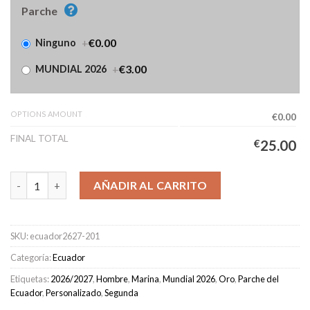
Parche
+
€0.00
Ninguno
+
€3.00
MUNDIAL 2026
OPTIONS AMOUNT
€0.00
FINAL TOTAL
€
25.00
Camiseta Ecuador Segunda Equipación Hombre 2026/2027 cant
AÑADIR AL CARRITO
SKU:
ecuador2627-201
Categoría:
Ecuador
Etiquetas:
2026/2027
,
Hombre
,
Marina
,
Mundial 2026
,
Oro
,
Parche del
Ecuador
,
Personalizado
,
Segunda