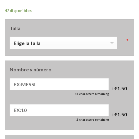
47 disponibles
Talla
*
Nombre y número
+
€1.50
15
characters remaining
+
€1.50
2
characters remaining