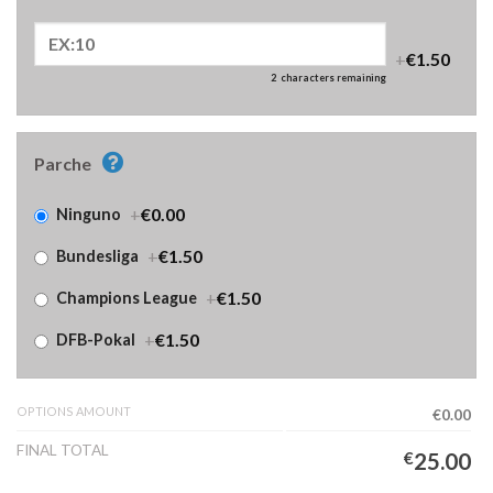
+
€1.50
2
characters remaining
Parche
+
€0.00
Ninguno
+
€1.50
Bundesliga
+
€1.50
Champions League
+
€1.50
DFB-Pokal
OPTIONS AMOUNT
€0.00
FINAL TOTAL
€
25.00