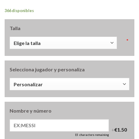
366 disponibles
Talla
*
Selecciona jugador y personaliza
Nombre y número
+
€1.50
15
characters remaining