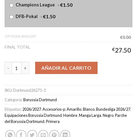
+
€1.50
Champions League
+
€1.50
DFB-Pokal
OPTIONS AMOUNT
€0.00
FINAL TOTAL
€
27.50
Camiseta Borussia Dortmund Primera Equipación Hombre 2026/
AÑADIR AL CARRITO
SKU:
Dortmund26271-3
Categoría:
Borussia Dortmund
Etiquetas:
2026/2027
,
Accesorios-p
,
Amarillo
,
Blanco
,
Bundesliga 2026/27
,
Equipaciones Borussia Dortmund
,
Hombre
,
Manga Larga
,
Negro
,
Parche
del Borussia Dortmund
,
Primera