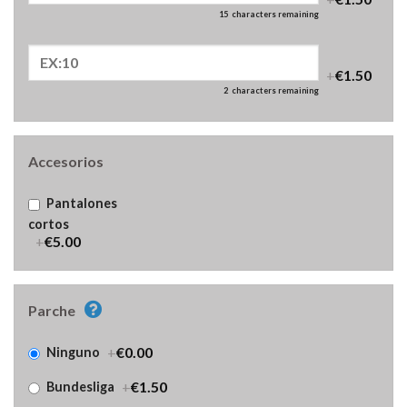
15
characters remaining
+
€1.50
2
characters remaining
Accesorios
Pantalones
cortos
+
€5.00
Parche
+
€0.00
Ninguno
+
€1.50
Bundesliga