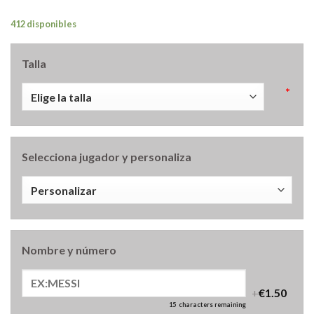
412 disponibles
Talla
*
Selecciona jugador y personaliza
Nombre y número
+
€1.50
15
characters remaining