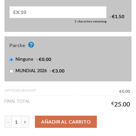
+
€1.50
2
characters remaining
Parche
+
€0.00
Ninguno
+
€3.00
MUNDIAL 2026
OPTIONS AMOUNT
€0.00
FINAL TOTAL
€
25.00
Camiseta Bélgica Segunda Equipación Niños 2026/2027 cantida
AÑADIR AL CARRITO