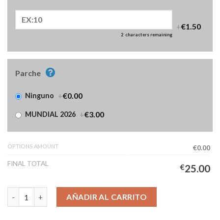
+
€1.50
2
characters remaining
Parche
+
€0.00
Ninguno
+
€3.00
MUNDIAL 2026
OPTIONS AMOUNT
€0.00
FINAL TOTAL
€
25.00
Camiseta Bélgica Segunda Equipación Mujer 2026/2027 cantida
AÑADIR AL CARRITO