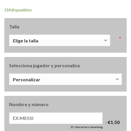
314 disponibles
Talla
*
Selecciona jugador y personaliza
Nombre y número
+
€1.50
15
characters remaining