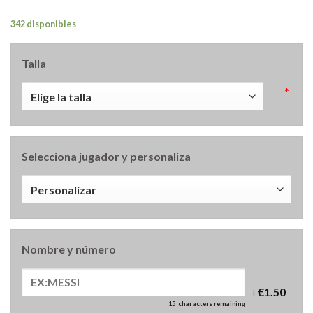
342 disponibles
Talla
*
Selecciona jugador y personaliza
Nombre y número
+
€1.50
15
characters remaining