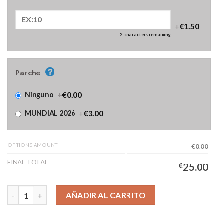
+
€1.50
2
characters remaining
Parche
+
€0.00
Ninguno
+
€3.00
MUNDIAL 2026
OPTIONS AMOUNT
€0.00
FINAL TOTAL
€
25.00
Camiseta Bélgica Primera Equipación Niños 2026/2027 cantidad
AÑADIR AL CARRITO