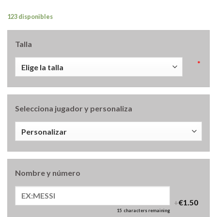
123 disponibles
Talla
*
Selecciona jugador y personaliza
Nombre y número
+
€1.50
15
characters remaining