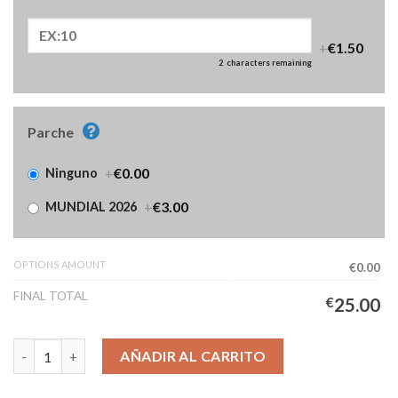
+
€1.50
2
characters remaining
Parche
+
€0.00
Ninguno
+
€3.00
MUNDIAL 2026
OPTIONS AMOUNT
€0.00
FINAL TOTAL
€
25.00
Camiseta Bélgica Primera Equipación Mujer 2026/2027 cantidad
AÑADIR AL CARRITO