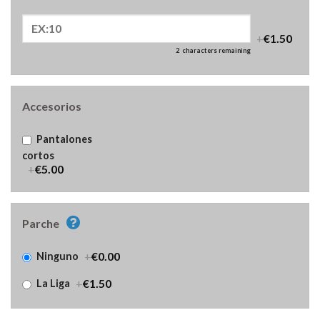
+
€1.50
2
characters remaining
Accesorios
Pantalones
cortos
+
€5.00
Parche
+
€0.00
Ninguno
+
€1.50
La Liga