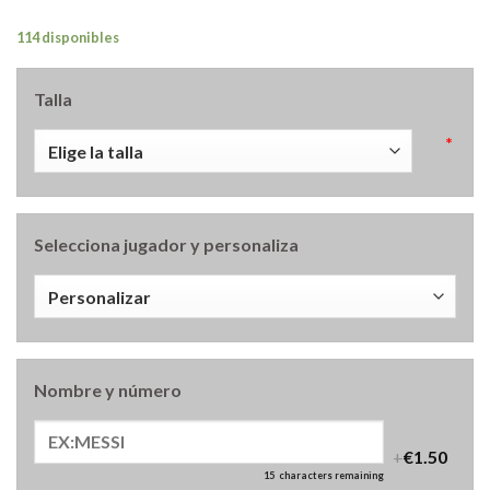
114 disponibles
Talla
*
Selecciona jugador y personaliza
Nombre y número
+
€1.50
15
characters remaining