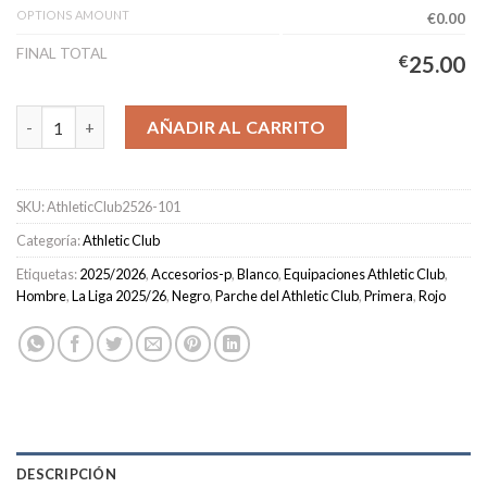
OPTIONS AMOUNT
€0.00
FINAL TOTAL
€
25.00
Camiseta Athletic Club Primera Equipación Hombre 2025/2026 
AÑADIR AL CARRITO
SKU:
AthleticClub2526-101
Categoría:
Athletic Club
Etiquetas:
2025/2026
,
Accesorios-p
,
Blanco
,
Equipaciones Athletic Club
,
Hombre
,
La Liga 2025/26
,
Negro
,
Parche del Athletic Club
,
Primera
,
Rojo
DESCRIPCIÓN