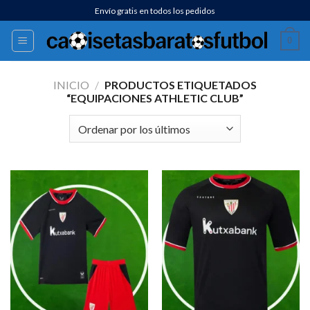
Saltar
Envío gratis en todos los pedidos
al
0
contenido
INICIO
/
PRODUCTOS ETIQUETADOS
“EQUIPACIONES ATHLETIC CLUB”