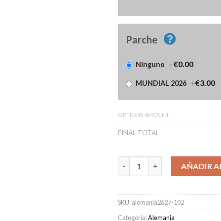
Parche
+
€0.00
Ninguno
+
€3.00
MUNDIAL 2026
OPTIONS AMOUNT
FINAL TOTAL
Camiseta Alemania Primera Eq
AÑADIR A
SKU:
alemania2627-102
Categoría:
Alemania