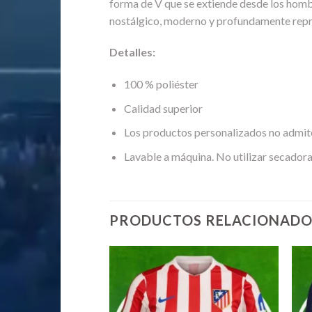
forma de V que se extiende desde los hombr
nostálgico, moderno y profundamente repr
Detalles:
100 % poliéster
Calidad superior
Los productos personalizados no admit
Lavable a máquina. No utilizar secadora
PRODUCTOS RELACIONADO