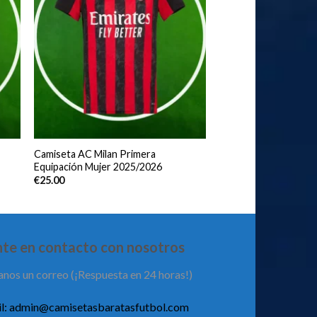
Camiseta AC Milan Primera
Equipación Mujer 2025/2026
€
25.00
te en contacto con nosotros
anos un correo (¡Respuesta en 24 horas!)
l:
admin@camisetasbaratasfutbol.com