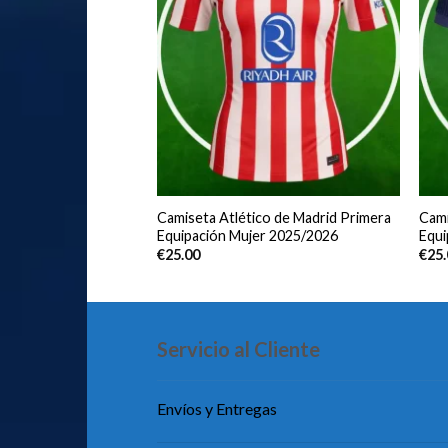
Milan Primera
Camiseta Atlético de Madrid Primera
Cami
r 2025/2026
Equipación Mujer 2025/2026
Equi
€
25.00
€
25
Servicio al Cliente
Envíos y Entregas