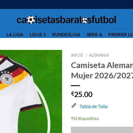
L
LA LIGA
LIGUE 1
BUNDESLIGA
SERIE A
PREMIER L
INICIO
/
ALEMANIA
Camiseta Aleman
Mujer 2026/202
25.00
€
Tabla de Talla
912 disponibles