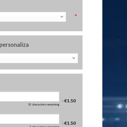
*
 personaliza
+
€1.50
15
characters remaining
+
€1.50
2
characters remaining