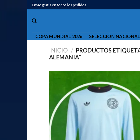
Saltar
Envío gratis en todos los pedidos
al
contenido
COPA MUNDIAL 2026
SELECCIÓN NACIONA
INICIO
/
PRODUCTOS ETIQUETA
ALEMANIA”