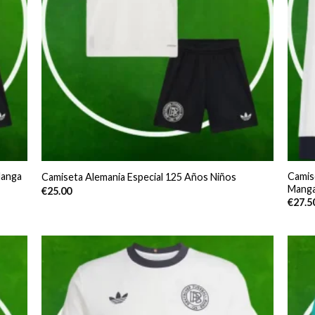
Manga
Camis
Camiseta Alemania Especial 125 Años Niños
Manga
€
25.00
€
27.5