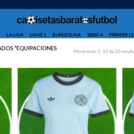
L
LA LIGA
LIGUE 1
BUNDESLIGA
SERIE A
PREMIER L
DOS “EQUIPACIONES
Mostrando 1–12 de 22 result